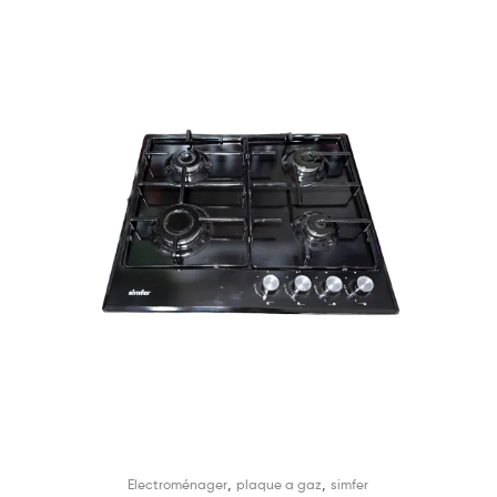
,
,
Electroménager
plaque a gaz
simfer