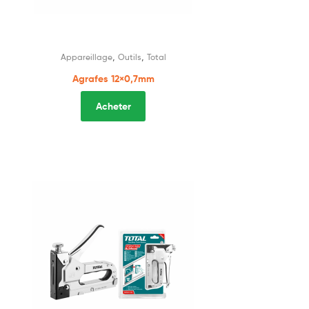
,
,
Appareillage
Outils
Total
Agrafes 12×0,7mm
Acheter