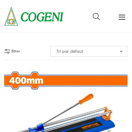
Cogeni
Cameroun
Filter