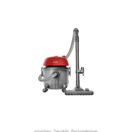
,
,
aspirateur
Decakila
Electroménager