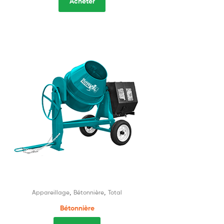
Acheter
,
,
Appareillage
Bétonnière
Total
Bétonnière