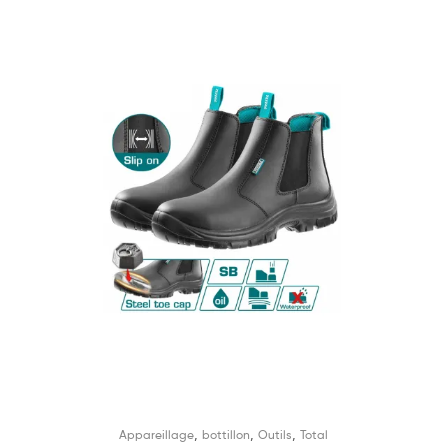
,
,
,
Appareillage
bottillon
Outils
Total