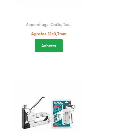
,
,
Appareillage
Outils
Total
Agrafes 12×0,7mm
Acheter