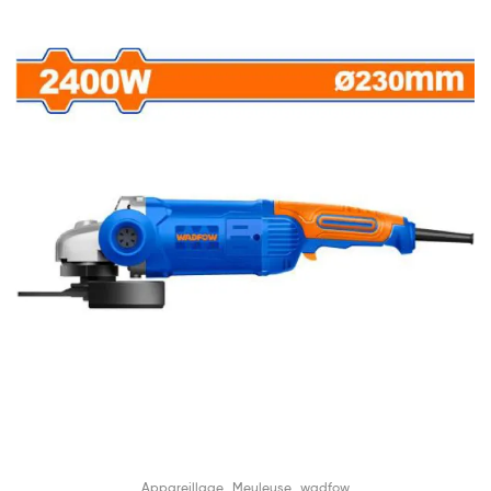
,
,
Appareillage
Meuleuse
wadfow