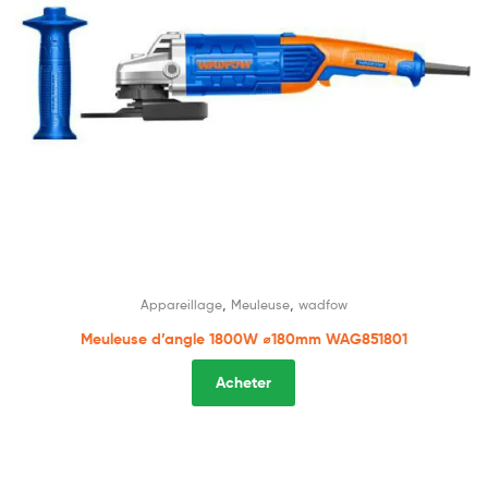
,
,
Appareillage
Meuleuse
wadfow
Meuleuse d’angle 1800W ⌀180mm WAG851801
Acheter