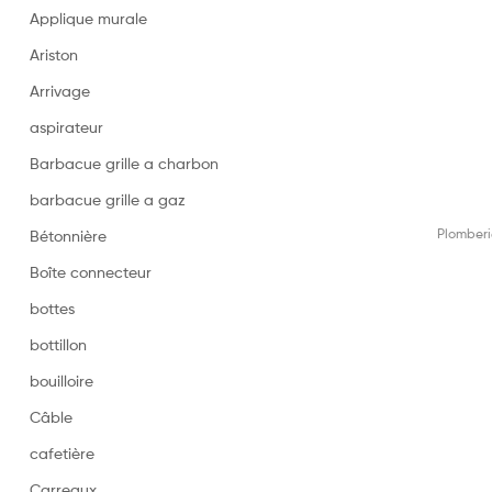
Applique murale
Ariston
Arrivage
aspirateur
Barbacue grille a charbon
barbacue grille a gaz
Plomberi
Bétonnière
Boîte connecteur
bottes
bottillon
bouilloire
Câble
cafetière
Carreaux