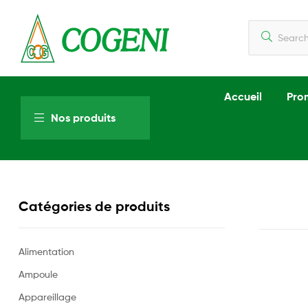
Cogeni
Accueil
Pro
Cameroun
Nos produits
Notre
différence,
la
qualité
d'abord.
Catégories de produits
Alimentation
Ampoule
Appareillage