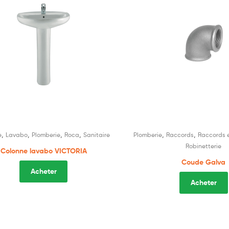
,
,
,
,
,
,
e
Lavabo
Plomberie
Roca
Sanitaire
Plomberie
Raccords
Raccords e
Robinetterie
Colonne lavabo VICTORIA
Coude Galva
Acheter
Acheter