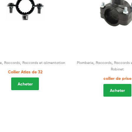
,
,
,
,
e
Raccords
Raccords et alimentation
Plomberie
Raccords
Raccords e
Robinet
Collier Atlas de 32
collier de prise
Acheter
Acheter