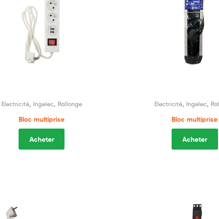
,
,
,
,
Electricité
Ingelec
Rallonge
Electricité
Ingelec
Ra
Bloc multiprise
Bloc multiprise
Acheter
Acheter