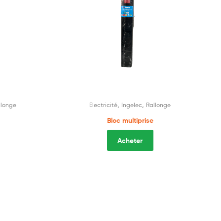
,
,
llonge
Electricité
Ingelec
Rallonge
Bloc multiprise
Acheter