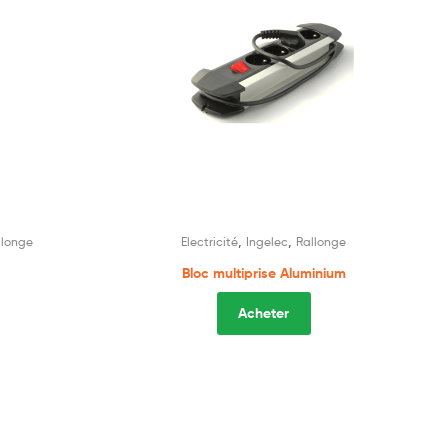
,
,
llonge
Electricité
Ingelec
Rallonge
Bloc multiprise Aluminium
Acheter