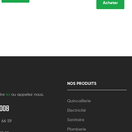
Acheter
NOS PRODUITS
ire
ici
ou appelez nous.
Quincaillerie
 008
Electricité
Sanitaire
5 66 59
Plomberie