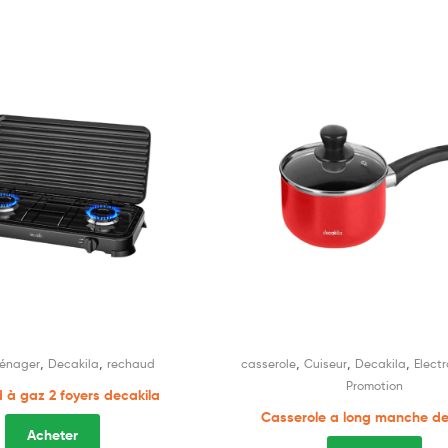
,
,
,
,
,
ménager
Decakila
rechaud
casserole
Cuiseur
Decakila
Elect
Promotion
à gaz 2 foyers decakila
Casserole a long manche de
Acheter