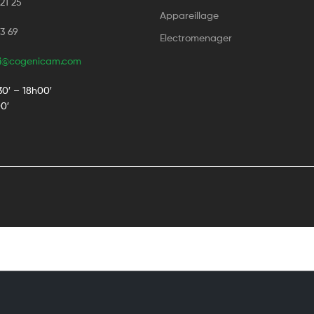
 21 25
Appareillage
33 69
Electromenager
i@cogenicam.com
30′ – 18h00′
0′