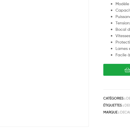
Modèle 
Capacit
Puissa
Tensio
Bocal d
Vitesse
Protect
Lames e
Facile à
CATÉGORIES :
D
ÉTIQUETTES :
DE
MARQUE :
DECA