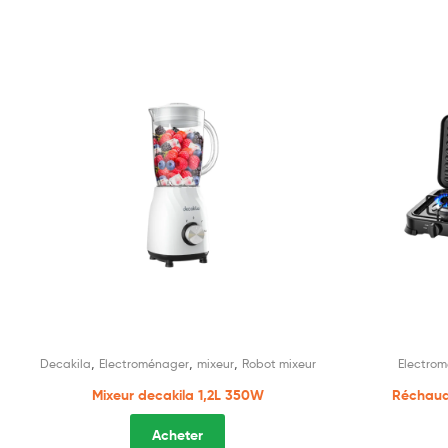
,
,
,
Decakila
Electroménager
mixeur
Robot mixeur
Electro
Mixeur decakila 1,2L 350W
Réchaud 
Acheter