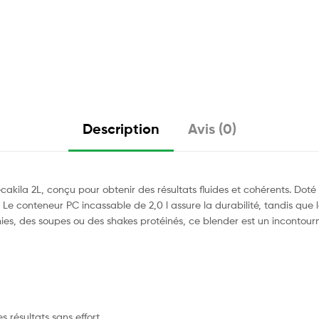
Description
Avis (0)
ecakila 2L, conçu pour obtenir des résultats fluides et cohérents. D
 Le conteneur PC incassable de 2,0 l assure la durabilité, tandis que 
s, des soupes ou des shakes protéinés, ce blender est un incontourn
 résultats sans effort