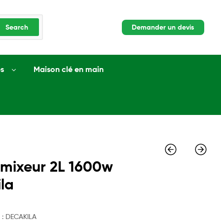
Search
Demander un devis
s
Maison clé en main
 mixeur 2L 1600w
la
 : DECAKILA