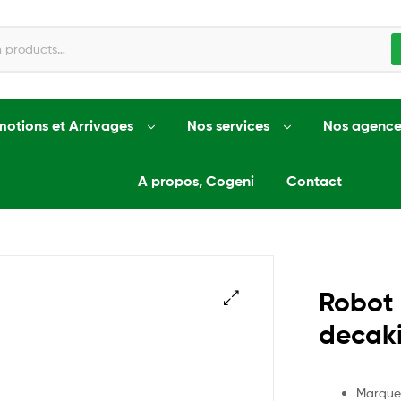
motions et Arrivages
Nos services
Nos agence
A propos, Cogeni
Contact
Robot
decaki
Marque