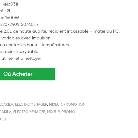
: kejb031r
é : 2L
nce:1600W
n:220-240V 50/60Hz
e 2.0L de haute qualité, récipient incassable – matériau PC.
s variables avec impulsion
ion contre les hautes températures
n acier inoxydable
 utiliser et à nettoyer
Où Acheter
ECAKILA
,
ELECTROMÉNAGER
,
MIXEUR
,
PROMOTION
CAKILA
,
ELECTROMENAGER
,
MIXEUR
,
PROMO
KILA