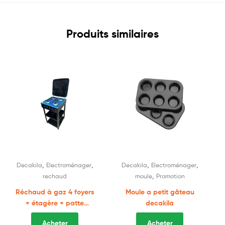
Produits similaires
,
,
,
,
Decakila
Electroménager
Decakila
Electroménager
,
rechaud
moule
Promotion
Réchaud à gaz 4 foyers
Moule a petit gâteau
+ étagère + patte
decakila
decakila
Acheter
Acheter