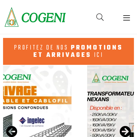
Cogeni
Cameroun
PROFITEZ DE NOS
PROMOTIONS
ET ARRIVAGES
ICI